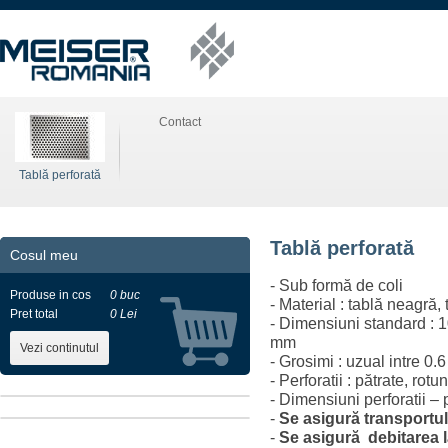
Contact
Tablă perforată
Tablă perforată
Cosul meu
- Sub formă de coli
Produse in cos
0 buc
- Material : tablă neagră, 
Pret total
0 Lei
- Dimensiuni standard : 
mm
Vezi continutul
- Grosimi : uzual intre 0
- Perforatii : pătrate, rotu
- Dimensiuni perforatii – 
-
Se asigură transportul
-
Se asigură debitarea l