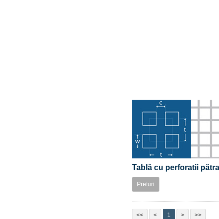
Tablă cu perforatii păt
Preturi
<<
<
1
>
>>