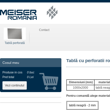
Contact
Tablă perforată
Tablă cu perforatii 
Cosul meu
Produse in cos
0 buc
Pret total
0 Lei
Dimensiuni (mm)
material
Vezi continutul
1000x2000
tablă neag
Pentru comandă alege materialul
tablă neagră - 2 mm