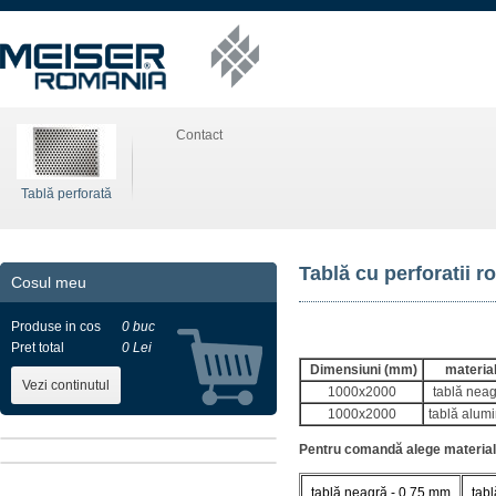
Contact
Tablă perforată
Tablă cu perforatii 
Cosul meu
Produse in cos
0 buc
Pret total
0 Lei
Dimensiuni (mm)
materia
Vezi continutul
1000x2000
tablă nea
1000x2000
tablă alumi
Pentru comandă alege materialul
tablă neagră - 0,75 mm
tab